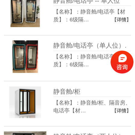
静音舱/电话亭 -- 单人位
【名称】：静音舱/电话亭【材
质】：6级隔…
【详情】
静音舱/电话亭（单人位）.
【名称】：静音舱/电话亭【材
质】：6级隔…
【详情】
静音舱/柜
【名称】：静音舱/柜、隔音房、
电话亭【材…
【详情】