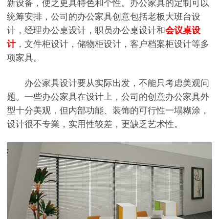
新设备，使之更具特色和个性。办公家具的定制可以
统筹安排，公司的办公家具创意包括老板大班台设
计，经理办公桌设计，职员办公桌设计和
会议桌设
计
，文件柜设计，储物柜设计，客户档案柜设计等多
项家具。
办公家具设计要从实际出发，不能只考虑美观问
题。一些办公家具在设计上，公司的创意办公家具外
型十分美观，但内部功能、装饰的可行性一塌糊涂，
设计很不专業，实用性较差，更缺乏艺术性。