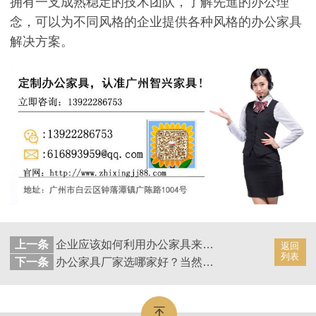
拥有一支成熟稳定的技术团队，了解先進的办公理
念，可以为不同风格的企业提供各种风格的办公家具
解决方案。
上一条
企业应该如何利用办公家具来体现公司文化 [智兴家具]
返回
列表
下一条
办公家具厂家选哪家好？当然选广州智兴家具！