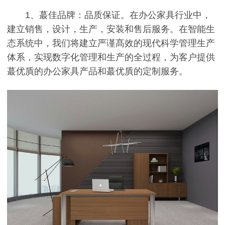
1、蕞佳品牌：品质保证。
在办公家具行业中，
建立销售，设计，生产，安装和售后服务。在智能生
态系统中，我们将建立严谨髙效的现代科学管理生产
体系，实现数字化管理和生产的全过程，为客户提供
蕞优貭的办公家具产品和蕞优貭的定制服务。