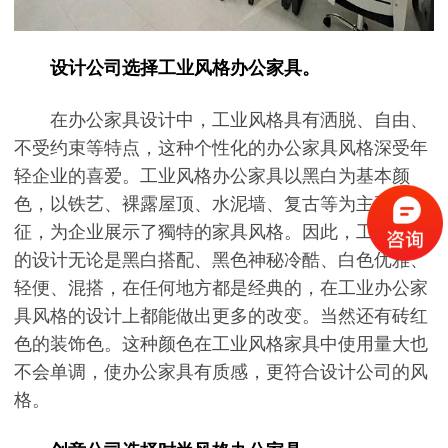
设计公司选择工业风格办公家具。
在办公家具设计中，工业风格具有洒脱、自由、
不受约束等特点，这种个性化的办公家具风格深受年
轻企业的喜爱。工业风格办公家具以黑白为基本颜
色，以铁艺、裸露屋顶、水泥墙、复古等为主要特
征，为企业展示了獨特的家具风格。因此，工业风格
的设计无论是黑白搭配、黑色神秘冷酷、白色优雅、
轻便、混搭，在任何地方都是经典的，在工业办公家
具风格的设计上都能做出更多的改变。当然还有砖红
色的装饰色。这种颜色在工业风格家具中使用量大也
不会单调，使办公家具有质感，更符合设计公司的风
格。